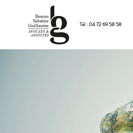
Tél : 04 72 69 58 58